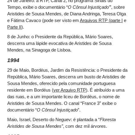
24 de Janeiro: a RTP, Canal 2, no programa Sinais do
Tempo, exibe o documentário “
O Cônsul Injustiçado”
’, sobre
Aristides de Sousa Mendes, de Diana Andringa, Teresa Olga
e Fátima Cavaco (pode ser visto em
Arquivos RTP (parte I
e
Parte II
).
8 de Junho: o Presidente da República, Mário Soares,
descerra uma lápide evocativa de Aristides de Sousa
Mendes, na Sinagoga de Lisboa.
1994
29 de Maio, Bordéus, Jardim da Resistência: o Presidente da
República, Mário Soares, descerra um busto de Aristides de
Sousa Mendes, oferecido pela comunidade portuguesa
residente em Bordéus (
ver Arquivo RTP
). É atribuído a uma
das ruas, e a um importante liceu de Bordéus, o nome de
Aristides de Sousa Mendes. O canal “France 3” exibe o
documentário “
O Cônsul Injustiçado
”.
Maio, Israel, Deserto do Neguev: é plantada a “
Floresta
Aristides de Sousa Mendes”
, com dez mil árvores.