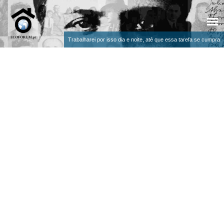
Trabalharei por isso dia e noite, até que essa tarefa se cumpra