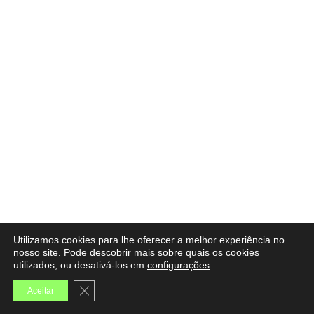
Utilizamos cookies para lhe oferecer a melhor experiência no
nosso site. Pode descobrir mais sobre quais os cookies
© Copyright 2026 - Ecoforum
utilizados, ou desativá-los em
configurações
.
Política de Privacidade
Close GDPR Cookie Banner
Aceitar
Powered by
Celeuma